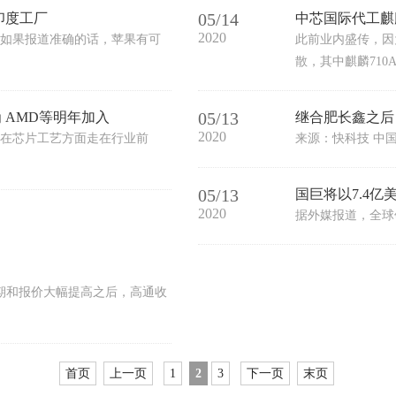
05/14
到印度工厂
中芯国际代工麒麟
2020
如果报道准确的话，苹果有可
此前业内盛传，因
散，其中麒麟710
05/13
 AMD等明年加入
继合肥长鑫之后 
2020
在芯片工艺方面走在行业前
来源：快科技 中国
05/13
国巨将以7.4亿
2020
据外媒报道，全球
延期和报价大幅提高之后，高通收
首页
上一页
1
2
3
下一页
末页