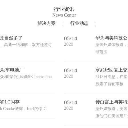
行业资讯
News Center
解决方案
行业动态
|
|
05/14
：感觉自然多了
华为与美科技公司I
2020
、高通一纸和解，双方还签订
据国外媒体报道，美
球范围
05/14
电动车电池厂
寒武纪回复上交
2020
供应商SK Innovation
5月8日消息，在接
披露了首轮审核
05/14
的PLC闪存
传白宫正与英特
2020
rooke透露，Intel的QLC
据外媒报道，美国
服他们在美国建厂