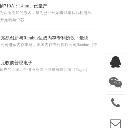
710A：14nm、已量产
为众所周知的原因，华为已经开始将订单从台积电分
A开始转向中芯
兆易创新与Rambus达成内存专利协议：最快
公司进军内存市场，美国内存专利授权公司Rambus（中
美元收购普思电子
领先的无源元件供应商国巨股份有限公司（Yageo）