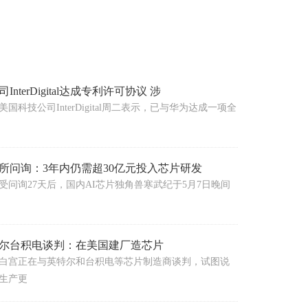
nterDigital达成专利许可协议 涉
国科技公司InterDigital周二表示，已与华为达成一项全
所问询：3年内仍需超30亿元投入芯片研发
受问询27天后，国内AI芯片独角兽寒武纪于5月7日晚间
尔台积电谈判：在美国建厂造芯片
白宫正在与英特尔和台积电等芯片制造商谈判，试图说
生产更