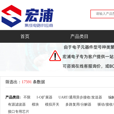
首页
产品类目
筛选出：
17591
条数据
产品类目:
不限
I-O扩展器
UART/通用异步接收/发送器
编
有源滤波器
模块
模拟开关
多路复用/分解器
驱动/接收
接口专用芯片