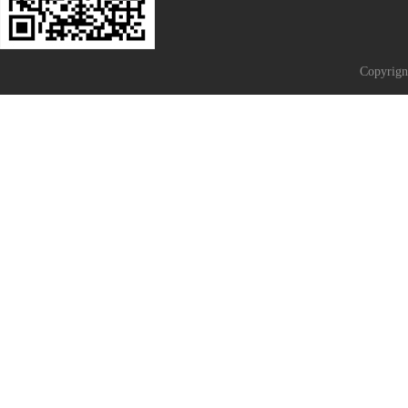
Copyrig