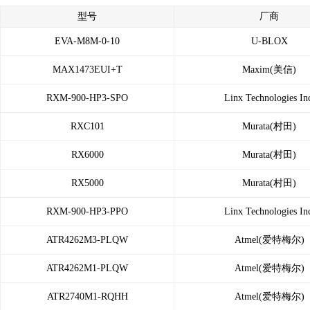
型号
厂商
EVA-M8M-0-10
U-BLOX
MAX1473EUI+T
Maxim(美信)
RXM-900-HP3-SPO
Linx Technologies In
RXC101
Murata(村田)
RX6000
Murata(村田)
RX5000
Murata(村田)
RXM-900-HP3-PPO
Linx Technologies In
ATR4262M3-PLQW
Atmel(爱特梅尔)
ATR4262M1-PLQW
Atmel(爱特梅尔)
ATR2740M1-RQHH
Atmel(爱特梅尔)