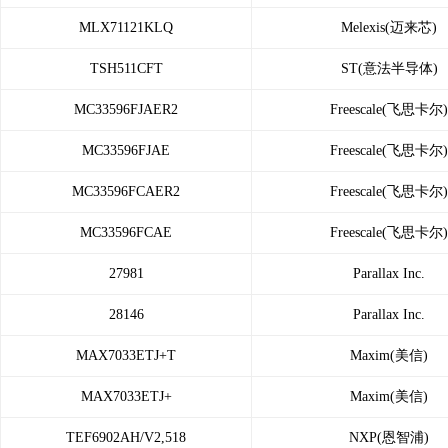
MLX71121KLQ
Melexis(迈来芯)
TSH511CFT
ST(意法半导体)
MC33596FJAER2
Freescale(飞思卡尔)
MC33596FJAE
Freescale(飞思卡尔)
MC33596FCAER2
Freescale(飞思卡尔)
MC33596FCAE
Freescale(飞思卡尔)
27981
Parallax Inc.
28146
Parallax Inc.
MAX7033ETJ+T
Maxim(美信)
MAX7033ETJ+
Maxim(美信)
TEF6902AH/V2,518
NXP(恩智浦)